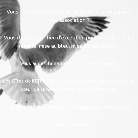
Vous êtes un entrepreneur, un coach, une entreprise,
une association ?
Vous cherchez un lieu d’exception pour organiser votre
retraite, mise au bleu, mise au vert, stage ?
Vous aimez, la nature, la mer, la Bretagne ?
Les Gîtes de KEROUZEC vous offrent des lieux uniques, au
cœur de la nature et de l’histoire bretonne.
Prenons rendez-vous pour échanger sur votre projet.
Au plaisir, Kenavo,